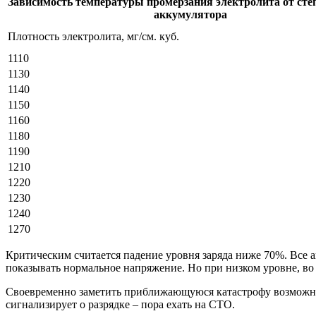
Зависимость температуры промерзания электролита от сте
аккумулятора
Плотность электролита, мг/см. куб.
1110
1130
1140
1150
1160
1180
1190
1210
1220
1230
1240
1270
Критическим считается падение уровня заряда ниже 70%. Все 
показывать нормальное напряжение. Но при низком уровне, во 
Своевременно заметить приближающуюся катастрофу возможно л
сигнализирует о разрядке – пора ехать на СТО.