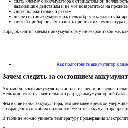
снять клемму с аккумулятора с отрицательной полярност
дальнейшим действиям и не мог возвратиться на прежнее
снять положительный разъем;
после снятия аккумулятора, нельзя бросать, ударять бата
снятый прибор нельзя хранить при низких температурах,
Порядок снятия клемм с аккумулятора у иномарок такой же, ка
Как подготовить аккумулятор к зим
Зачем следить за состоянием аккумуля
Автомобильный аккумулятор состоит из шести последовательн
Нельзя допускать значительного разряда аккумуляторной батаре
Чем выше износ аккумулятора, тем меньшее время он удерживае
возвращения способны полностью «убить» аккумулятор, превра
В таблице можно увидеть температуру промерзания электролита