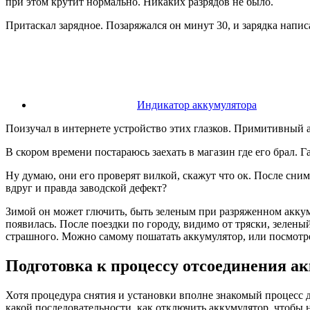
при этом крутит нормально. Никаких разрядов не было.
Притаскал зарядное. Позаряжался он минут 30, и зарядка напис
Индикатор аккумулятора
Поизучал в интернете устройство этих глазков. Примитивный ар
В скором времени постараюсь заехать в магазин где его брал. Г
Ну думаю, они его проверят вилкой, скажут что ок. После сним
вдруг и правда заводской дефект?
Зимой он может глючить, быть зеленым при разряженном 
появилась. После поездки по городу, видимо от тряски, зелены
страшного. Можно самому пошатать аккумулятор, или посмотрет
Подготовка к процессу отсоединения а
Хотя процедура снятия и установки вполне знакомый процесс д
какой последовательности, как отключить аккумулятор, чтобы