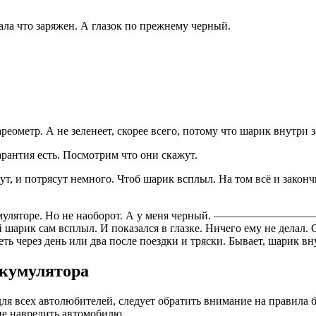
ала что заряжен. А глазок по прежнему черный.
еометр. А не зеленеет, скорее всего, потому что шарик внутри 
арантия есть. Посмотрим что они скажут.
ут, и потрясут немного. Чтоб шарик всплыл. На том всё и закончи
аккумуляторе. Но не наоборот. А у меня черный. ———————
й шарик сам всплыл. И показался в глазке. Ничего ему не делал.
ь через день или два после поездки и тряски. Бывает, шарик в
ккумулятора
ля всех автолюбителей, следует обратить внимание на правила б
 не навредить автомобилю