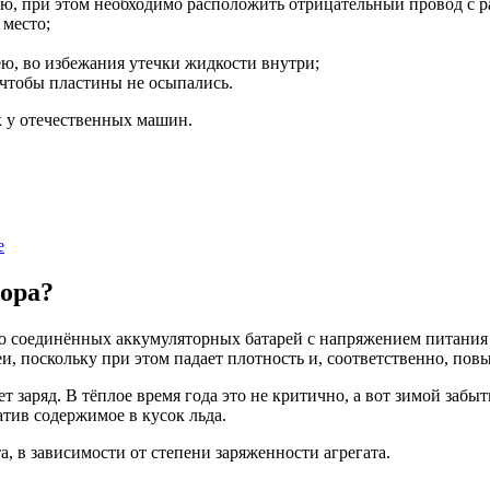
ью, при этом необходимо расположить отрицательный провод с ра
 место;
рею, во избежания утечки жидкости внутри;
 чтобы пластины не осыпались.
к у отечественных машин.
е
тора?
о соединённых аккумуляторных батарей с напряжением питания 
и, поскольку при этом падает плотность и, соответственно, пов
т заряд. В тёплое время года это не критично, а вот зимой заб
тив содержимое в кусок льда.
, в зависимости от степени заряженности агрегата.