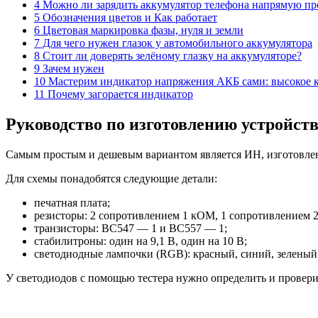
4 Можно ли зарядить аккумулятор телефона напрямую п
5 Обозначения цветов и Как работает
6 Цветовая маркировка фазы, нуля и земли
7 Для чего нужен глазок у автомобильного аккумулятора
8 Стоит ли доверять зелёному глазку на аккумуляторе?
9 Зачем нужен
10 Мастерим индикатор напряжения АКБ сами: высокое 
11 Почему загорается индикатор
Руководство по изготовлению устройст
Самым простым и дешевым вариантом является ИН, изготовленн
Для схемы понадобятся следующие детали:
печатная плата;
резисторы: 2 сопротивлением 1 кОМ, 1 сопротивлением 
транзисторы: ВС547 — 1 и ВС557 — 1;
стабилитроны: один на 9,1 В, один на 10 В;
светодиодные лампочки (RGB): красный, синий, зеленый
У светодиодов с помощью тестера нужно определить и проверит