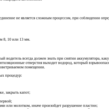
соединение не является сложным процессом, при соблюдении опр
м 8, 10 или 13 мм.
й водитель всегда должен знать при снятии аккумулятора, как
вентиляционные отверстия выходит водород, который взрывоопас
проветриваемом помещении.
ых процедур:
ке, закрыть капот;
первой;
ами или молотком, иначе произойдет разрушение пластин;