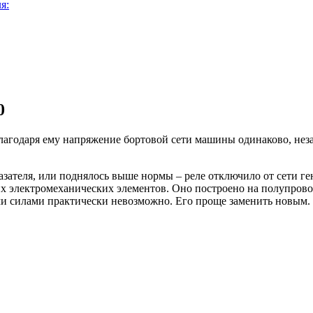
я:
0
лагодаря ему напряжение бортовой сети машины одинаково, нез
зателя, или поднялось выше нормы – реле отключило от сети ге
их электромеханических элементов. Оно построено на полупрово
ми силами практически невозможно. Его проще заменить новым.