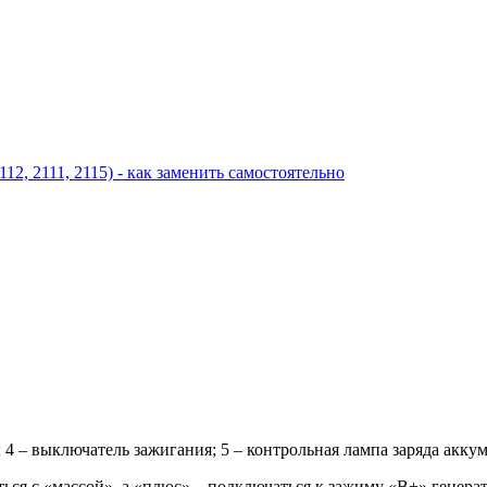
12, 2111, 2115) - как заменить самостоятельно
к; 4 – выключатель зажигания; 5 – контрольная лампа заряда ак
ься с «массой», а «плюс» – подключаться к зажиму «B+» генер