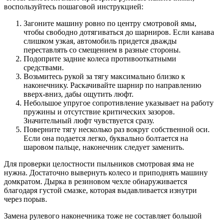
воспользуйтесь пошаговой инструкцией:
Загоните машину ровно по центру смотровой ямы,
чтобы свободно дотягиваться до шарниров. Если канава
слишком узкая, автомобиль придется дважды
переставлять со смещением в разные стороны.
Подоприте задние колеса противооткатными
средствами.
Возьмитесь рукой за тягу максимально близко к
наконечнику. Раскачивайте шарнир по направлению
вверх-вниз, дабы ощутить люфт.
Небольшое упругое сопротивление указывает на работу
пружины и отсутствие критических зазоров.
Значительный люфт чувствуется сразу.
Поверните тягу несколько раз вокруг собственной оси.
Если она подается легко, буквально болтается на
шаровом пальце, наконечник следует заменить.
Для проверки целостности пыльников смотровая яма не
нужна. Достаточно вывернуть колесо и приподнять машину
домкратом. Дырка в резиновом чехле обнаруживается
благодаря густой смазке, которая выдавливается изнутри
через порыв.
Замена рулевого наконечника тоже не составляет большой