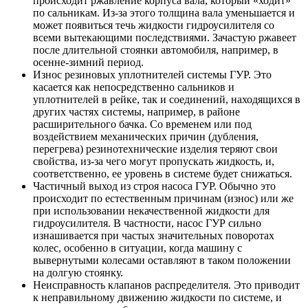
происходит ржавление корпуса вала, который «ходит»
по сальникам. Из-за этого толщина вала уменьшается и
может появиться течь жидкости гидроусилителя со
всеми вытекающими последствиями. Зачастую ржавеет
после длительной стоянки автомобиля, например, в
осенне-зимний период.
Износ резиновых уплотнителей системы ГУР. Это
касается как непосредственно сальников и
уплотнителей в рейке, так и соединений, находящихся в
других частях системы, например, в районе
расширительного бачка. Со временем или под
воздействием механических причин (дубления,
перегрева) резинотехнические изделия теряют свои
свойства, из-за чего могут пропускать жидкость, и,
соответственно, ее уровень в системе будет снижаться.
Частичный выход из строя насоса ГУР. Обычно это
происходит по естественным причинам (износ) или же
при использовании некачественной жидкости для
гидроусилителя. В частности, насос ГУР сильно
изнашивается при частых значительных поворотах
колес, особенно в ситуации, когда машину с
вывернутыми колесами оставляют в таком положении
на долгую стоянку.
Неисправность клапанов распределителя. Это приводит
к неправильному движению жидкости по системе, и