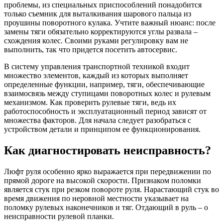
проблемы, из специальных приспособлений понадобится
только съемник для выталкивания шарового пальца из
проушины поворотного кулака. Учтите важный нюанс: после
замены тяги обязательно корректируются углы развала –
схождения колес. Своими руками регулировку вам не
выполнить, так что придется посетить автосервис.
В систему управления транспортной техникой входит
множество элементов, каждый из которых выполняет
определенные функции, например, тяги, обеспечивающие
взаимосвязь между ступицами поворотных колес и рулевым
механизмом. Как проверить рулевые тяги, ведь их
работоспособность и эксплуатационный период зависят от
множества факторов. Для начала следует разобраться с
устройством детали и принципом ее функционирования.
Как диагностировать неисправность?
Люфт руля особенно ярко выражается при передвижении по
прямой дороге на высокой скорости. Признаком поломки
является стук при резком повороте руля. Нарастающий стук во
время движения по неровной местности указывает на
поломку рулевых наконечников и тяг. Отдающий в руль – о
неисправности рулевой планки.