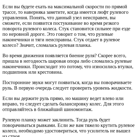
Если вы будете ехать на максимальной скорости по прямой
трассе, то наверняка заметите, когда имеется люфт рулевого
управления. Понять, что данный узел неисправен, вы
сможете, если появится постукивание во время резкого
поворота рулевого колеса. Стук становится сильнее при езде
по неровной дороге. Это говорит о том, что рулевые
наконечники и тяги неисправны. Стук отдает в рулевое
колесо? Значит, сломалась рулевая планка.
Во время движения появляется биение руля? Скорее всего,
пришла в негодность шаровая опора либо сломались рулевые
наконечники. Происходит это потому, что износились втулки,
подшипник или крестовина.
Посторонние звуки могут появиться, когда вы поворачиваете
руль. В первую очередь следует проверить уровень жидкости.
Если вы держите руль прямо, но машину ведет влево или
вправо, то следует сделать балансировку колес. Для этого
отправляйтесь в ближайший шиномонтаж.
Рулевую планку может заклинить. Тогда руль будет
поворачиваться рывками. Если же вам тяжело крутить рулевое
колесо, необходимо удостовериться, что усилитель не вышел
из строя.