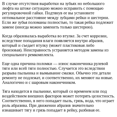
В случае отсутствия выработки на зубьях но небольшого
люфта на штоке ситуацию можно исправить с помощью
регулировочной гайки. Подтянув ее вы установите
оптимальное расстояние между зубцами рейки и шестерни.
Если же зубья поломаны полностью, то такая рейка подлежит
замене (иногда можно заменить только шестерню).
Когда образовалась выработка во втулке. За счет коррозии,
вследствие попадания влаги появляется внутри абразив,
который и съедает втулку (может пластиковая либо
бронзовая). Неисправность устраняется методом замены из
специального ремкомплекта.
Еще одна причина поломки — износ наконечника рулевой
тяги или всей тяги полностью. Случается это вследствии
разрыва пыльника и вымывание смазки. Обычно эти детали
ремонту не подлежат, и соответственно, их меняют на новые.
Аналогично и с шаровым наконечником.
Тяга находится в пыльнике, который со временем или под
воздействием внешних факторов может потерять целостность.
Соответственно, в него попадает пыль, грязь, вода, что играет
роль абразива. При движении абразив значительно
изнашивает тягу и грязь попадает в рейку, разбивая ее.