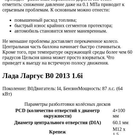
отметить: снижение давление даже на 0.1 МПа приводит к
серьезным проблемам. К основным можно отнести:
повышенный расход топлива;
быстрый износ крайних сегментов протектора;
автомобиль становится менее маневренным.
Не меньшие проблемы доставляет перекаченное колесо.
Центральная часть баллона начинает быстро стачиваться.
Кроме того, при температуре окружающей среды более чем 60
градусов Цельсия шина может просто взорваться. Что
приведет к выезду на встречную полосу движения.
Лада Ларгус B0 2013 1.6i
Поколение: B0Двигатель: I4, БензинМощность: 87 л.с. (64
кВт)
Параметры разболтовки колёсных дисков
PCD (количество отверстий x диаметр
4×100
окружности)
мм
Диаметр центрального отверстия (DIA)
60.1 мм
M12 x
Крепеж
1.5