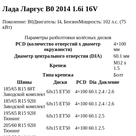
Лада Ларгус B0 2014 1.6i 16V
Поколение: B0Двигатель: I4, БензинМощность: 102 л.с. (75
кВт)
Параметры разболтовки колёсных дисков
PCD (количество отверстий x диаметр
4×100
окружности)
мм
Диаметр центрального отверстия (DIA)
60.1 мм
M12 x
Крепеж
1.5
Типа крепежа
Болт
Шины
Диски
PCD
Dia
Давление
185/65 R15 88T
6Jx15 ET50
4×100
60.1
2.4 / 2.6
Заводской комплект
185/65 R15 92H
6Jx15 ET50
4×100
60.1
2.4 / 2.6
Заводской комплект
195/65 R15 92H
6Jx15 ET50
4×100
60.1
2.5
Тюнинг
205/60 R15 92H
6Jx15 ET50
4×100
60.1
2.5
Тюнинг