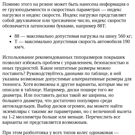
Помимо этого на резине может быть нанесена информация о
ее грузоподъемности и скоростных параметрах — индекс
нагрузки и индекс скорости. Индекс нагрузки представляет
собой двухзначное или трехзначное число, индекс скорости
обозначается латинскими буквами, например 88T:
88 — максимально допустимая нагрузка на шину 560 кг;
T — максимально допустимая скорость автомобиля 190
км/ч.
Использование рекомендованных типоразмеров покрышек
позволит избежать проблем с управлением, безопасностью и
иных трудностей. Какие нештатные размеры можно
поставить? Руководствуйтесь данными по таблице, в ней
указаны возможные допустимые альтернативные размеры для
тюнинга. Хотя возможны и другие варианты, которые мы не
описали в таблице. Например, диски пошире того же
диаметра. Или поставить диски такой же ширины, но
большего диаметра, что достаточно популярно среди
автовладельцев. Выбор дисков огромен, вы можете найти
экземпляры с такими же параметрами, но с величиной вылета
на 1-2 миллиметра больше или меньше. Перечислить все
варианты не представляется возможным.
При этом разболтовка у всех типов колес одинаковая —