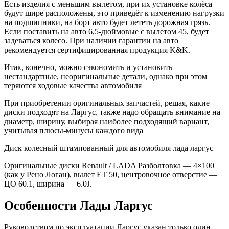
Есть изделия с меньшим вылетом, при их установке колёса
будут шире расположены, это приведёт к изменению нагрузки
на подшипники, на борт авто будет лететь дорожная грязь.
Если поставить на авто 6,5-дюймовые с вылетом 45, будет
задеваться колесо. При наличии гарантии на авто
рекомендуется сертифицированная продукция K&K.
Итак, конечно, можно сэкономить и установить
нестандартные, неоригинальные детали, однако при этом
теряются ходовые качества автомобиля
При приобретении оригинальных запчастей, решая, какие
диски подходят на Ларгус, также надо обращать внимание на
диаметр, ширину, выбирая наиболее подходящий вариант,
учитывая плюсы-минусы каждого вида
Диск колесный штампованный для автомобиля лада ларгус
Оригинальные диски Renault / LADA Разболтовка — 4×100
(как у Рено Логан), вылет ET 50, центровочное отверстие —
ЦО 60.1, ширина — 6.0J.
Особенности Лады Ларгус
Руководством по эксплуатации Ларгус указан только один