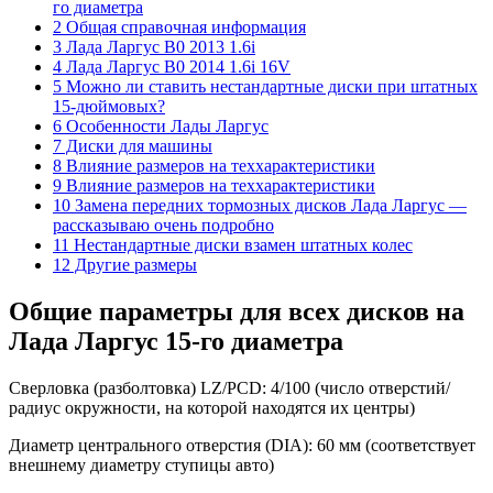
го диаметра
2 Общая справочная информация
3 Лада Ларгус B0 2013 1.6i
4 Лада Ларгус B0 2014 1.6i 16V
5 Можно ли ставить нестандартные диски при штатных
15-дюймовых?
6 Особенности Лады Ларгус
7 Диски для машины
8 Влияние размеров на теххарактеристики
9 Влияние размеров на теххарактеристики
10 Замена передних тормозных дисков Лада Ларгус —
рассказываю очень подробно
11 Нестандартные диски взамен штатных колес
12 Другие размеры
Общие параметры для всех дисков на
Лада Ларгус 15-го диаметра
Сверловка (разболтовка) LZ/PCD: 4/100 (число отверстий/
радиус окружности, на которой находятся их центры)
Диаметр центрального отверстия (DIA): 60 мм (соответствует
внешнему диаметру ступицы авто)