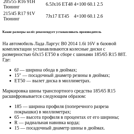
205/55 R16 91H
6.5Jx16 ET48
4×100
60.1
2.5
Тюнинг
215/45 R17 91V
7Jx17 ET45
4×100
60.1
2.6
Тюнинг
Какие размеры колёс рекомендует устанавливать производитель
На автомобиль Лада Ларгус B0 2014 1.6i 16V в базовой
комплектации устанавливаются колесные диски с
размерностью 6Jx15 ET50 в сборе с шинами 185/65 R15 88T.
Где:
6J — ширина обода в дюймах;
15″ — посадочный диаметр резины в дюймах;
ET50 — вылет диска в миллиметрах.
Маркировка шины транспортного средства 185/65 R15
расшифровывается следующим образом:
185 — ширина профиля (поперечного разреза
покрышки) в миллиметрах;
65 — высота профиля в процентах от его ширины;
R — радиальная навивка корда;
15 — посадочный диаметр шины в дюймах.