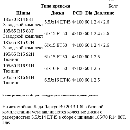
Типа крепежа
Болт
Шины
Диски
PCD
Dia
Давление
185/70 R14 88T
5.5Jx14 ET45
4×100
60.1
2.4 / 2.6
Заводской комплект
185/65 R15 88T
6Jx15 ET50
4×100
60.1
2.4 / 2.6
Заводской комплект
185/65 R15 92H
6Jx15 ET50
4×100
60.1
2.4 / 2.6
Заводской комплект
195/65 R15 92H
6Jx15 ET50
4×100
60.1
2.5
Тюнинг
195/60 R16 91H
6Jx16 ET50
4×100
60.1
2.5
Тюнинг
205/55 R16 91H
6.5Jx16 ET48
4×100
60.1
2.5
Тюнинг
Какие размеры колёс рекомендует устанавливать производитель
На автомобиль Лада Ларгус B0 2013 1.6i в базовой
комплектации устанавливаются колесные диски с
размерностью 5.5Jx14 ET45 в сборе с шинами 185/70 R14 88T.
Где: