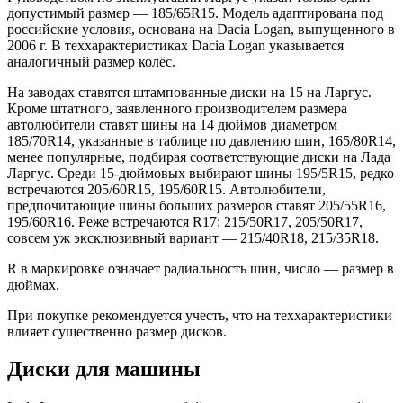
допустимый размер — 185/65R15. Модель адаптирована под
российские условия, основана на Dacia Logan, выпущенного в
2006 г. В теххарактеристиках Dacia Logan указывается
аналогичный размер колёс.
На заводах ставятся штампованные диски на 15 на Ларгус.
Кроме штатного, заявленного производителем размера
автолюбители ставят шины на 14 дюймов диаметром
185/70R14, указанные в таблице по давлению шин, 165/80R14,
менее популярные, подбирая соответствующие диски на Лада
Ларгус. Среди 15-дюймовых выбирают шины 195/5R15, редко
встречаются 205/60R15, 195/60R15. Автолюбители,
предпочитающие шины больших размеров ставят 205/55R16,
195/60R16. Реже встречаются R17: 215/50R17, 205/50R17,
совсем уж эксклюзивный вариант — 215/40R18, 215/35R18.
R в маркировке означает радиальность шин, число — размер в
дюймах.
При покупке рекомендуется учесть, что на теххарактеристики
влияет существенно размер дисков.
Диски для машины