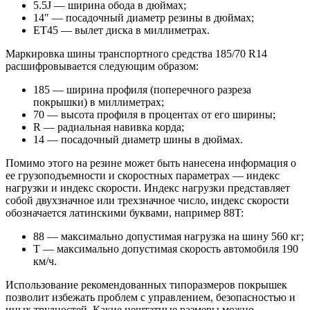
5.5J — ширина обода в дюймах;
14″ — посадочный диаметр резины в дюймах;
ET45 — вылет диска в миллиметрах.
Маркировка шины транспортного средства 185/70 R14
расшифровывается следующим образом:
185 — ширина профиля (поперечного разреза
покрышки) в миллиметрах;
70 — высота профиля в процентах от его ширины;
R — радиальная навивка корда;
14 — посадочный диаметр шины в дюймах.
Помимо этого на резине может быть нанесена информация о
ее грузоподъемности и скоростных параметрах — индекс
нагрузки и индекс скорости. Индекс нагрузки представляет
собой двухзначное или трехзначное число, индекс скорости
обозначается латинскими буквами, например 88T:
88 — максимально допустимая нагрузка на шину 560 кг;
T — максимально допустимая скорость автомобиля 190
км/ч.
Использование рекомендованных типоразмеров покрышек
позволит избежать проблем с управлением, безопасностью и
иных трудностей. Какие нештатные размеры можно