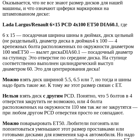
Оказывается, что не все знают размер дисков для нашей
машины, и что означают циферки маркировки на
штампованном диске:
Lada Largus/Renault 6×15 PCD 4х100 ET50 DIA60.1
, где
6 х 15 — посадочная ширина шины в дюймах, диск цельный
(не раздельный), диаметр диска в дюймах4 х 100 — 4
крепежных болта расположенных по окружности диаметром
100 ммЕТ50 — вылет дискаDIA60.1 — посадочный диаметр
на ступицу. Это отверстие по середине диска. На ступице
соответственно выполнен цилиндрический выступ
диаметром 60. Это для центрирования диска!
Можно
взять диск шириной 5.5, 6.5 или 7, но тогда и шины
надо брать такие же. К тому же этот размер связан с ЕТ.
Нельзя
взять диск
с другим
PCD. Понятно, что 5 болтов в 4
отверстия закрутить не возможно, или 4 болта
расположенных на окружности 110 мм так же не закрутятся —
при любом другом PCD отверстия просто не совпадают.
Можно
поварьировать ЕТ50. Любители погонять или
попонтоваться уменьшают этот размер проставками или
готовыми дисками для изменения хар-к автомобиля. Но надо