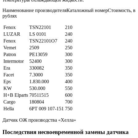
Наименование производителяКаталожный номерСтоимость, в
рублях
Fenox
TSN22101
210
LUZAR
LS 0101
240
Fenox
TSN22101O7
240
Vernet
2509
250
Patron
PE13059
300
Intermotor
52400
300
Era
330082
350
Facet
7.3000
350
Eps
1.830.000
400
KW
530.000
550
H+B Elparts
70511515
600
Cargo
180804
700
Hella
6PT 009 107-151
750
Датчик ОЖ производства «Хелла»
Последствия несвоевременной замены датчика