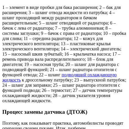
1 – элемент в виде пробки для бака расширения; 2 – бак для
расширения; 3 – шланг отвода жидкости из патрубка; 4 –
шланг проходящий между радиатором и бачком
расширительным; 5 – шланг отводящий от радиатора; 6 –
бачок с лева от радиатора; 7 – трубка алюминиевая; 8 –
системы заглушки; 9 – бачок с права от радиатора; 10 – пробка
для слива; 11 – середина радиатора; 12 – кожух для
электрического вентилятора; 13 – пластиковые крылья
электрического вентилятора; 14 – электрический двигатель;
15 – насосный шкив зубчатый; 16 – крыльчатка насоса; 17 –
ремень привода вала распределительного; 18 – блок для
двигателя; 19 – насосная труба; 20 – шланг для радиатора с
подводящей функцией; 21 – шланг радиатора отопителя с
функцией отвода; 22 – шланг
подводящий охлаждающую
жидкость
к дроссельному патрубку; 23 – выпускной патрубок;
24 – шланг для заправки; 25 – шланг радиатора отопителя с
функцией подвода; 26 – термостат; 27 – датчик температуры
охлаждающей жидкости; 28 – датчик указателя уровня
охлаждающей жидкости.
Процесс замены датчика (ДТОЖ)
Поэтому, как показывает практика, автомобилисты проводят
операцию своими руками. Итак, разберем,