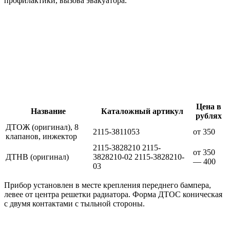
профилактики, вызова эвакуатора.
Цена в
Название
Каталожный артикул
рублях
ДТОЖ (оригинал), 8
2115-3811053
от 350
клапанов, инжектор
2115-3828210 2115-
от 350
ДТНВ (оригинал)
3828210-02 2115-3828210-
— 400
03
Прибор установлен в месте крепления переднего бампера,
левее от центра решетки радиатора. Форма ДТОС коническая
с двумя контактами с тыльной стороны.