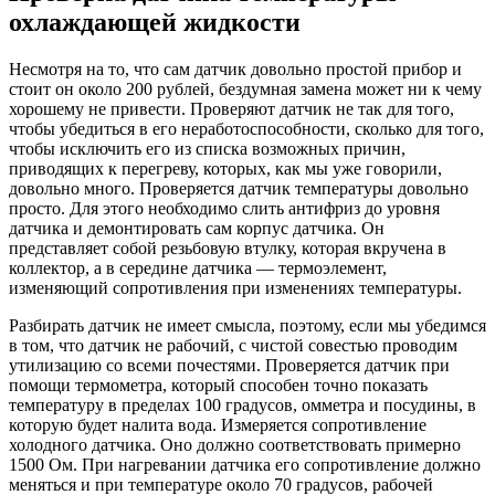
охлаждающей жидкости
Несмотря на то, что сам датчик довольно простой прибор и
стоит он около 200 рублей, бездумная замена может ни к чему
хорошему не привести. Проверяют датчик не так для того,
чтобы убедиться в его неработоспособности, сколько для того,
чтобы исключить его из списка возможных причин,
приводящих к перегреву, которых, как мы уже говорили,
довольно много. Проверяется датчик температуры довольно
просто. Для этого необходимо слить антифриз до уровня
датчика и демонтировать сам корпус датчика. Он
представляет собой резьбовую втулку, которая вкручена в
коллектор, а в середине датчика — термоэлемент,
изменяющий сопротивления при изменениях температуры.
Разбирать датчик не имеет смысла, поэтому, если мы убедимся
в том, что датчик не рабочий, с чистой совестью проводим
утилизацию со всеми почестями. Проверяется датчик при
помощи термометра, который способен точно показать
температуру в пределах 100 градусов, омметра и посудины, в
которую будет налита вода. Измеряется сопротивление
холодного датчика. Оно должно соответствовать примерно
1500 Ом. При нагревании датчика его сопротивление должно
меняться и при температуре около 70 градусов, рабочей