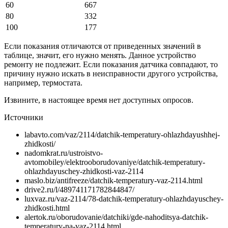
60
667
80
332
100
177
Если показания отличаются от приведенных значений в
таблице, значит, его нужно менять. Данное устройство
ремонту не подлежит. Если показания датчика совпадают, то
причину нужно искать в неисправности другого устройства,
например, термостата.
Извините, в настоящее время нет доступных опросов.
Источники
labavto.com/vaz/2114/datchik-temperatury-ohlazhdayushhej-
zhidkosti/
nadomkrat.ru/ustroistvo-
avtomobiley/elektrooborudovaniye/datchik-temperatury-
ohlazhdayuschey-zhidkosti-vaz-2114
maslo.biz/antifreeze/datchik-temperatury-vaz-2114.html
drive2.ru/l/489741171782844847/
luxvaz.ru/vaz-2114/78-datchik-temperatury-ohlazhdayuschey-
zhidkosti.html
alertok.ru/oborudovanie/datchiki/gde-nahoditsya-datchik-
temperatury-na-vaz-2114.html