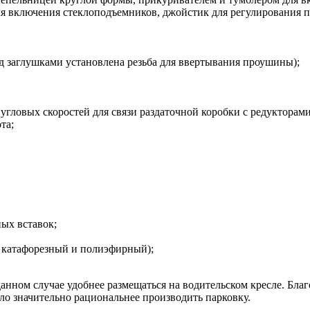
я включения стеклоподъемников, джойстик для регулирования п
д заглушками установлена резьба для ввертывания проушины);
гловых скоростей для связи раздаточной коробки с редукторами
та;
ых вставок;
– катафорезный и полиэфирный);
данном случае удобнее размещаться на водительском кресле. Бл
ло значительно рациональнее производить парковку.