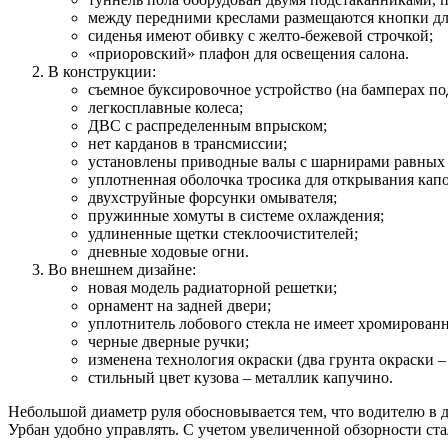
между передними креслами размещаются кнопки дл
сиденья имеют обивку с желто-бежевой строчкой;
«приоровский» плафон для освещения салона.
В конструкции:
съемное буксировочное устройство (на бамперах по
легкосплавные колеса;
ДВС с распределенным впрыском;
нет карданов в трансмиссии;
установлены приводные валы с шарнирами равных у
уплотненная оболочка тросика для открывания капо
двухструйные форсунки омывателя;
пружинные хомуты в системе охлаждения;
удлиненные щетки стеклоочистителей;
дневные ходовые огни.
Во внешнем дизайне:
новая модель радиаторной решетки;
орнамент на задней двери;
уплотнитель лобового стекла не имеет хромированн
черные дверные ручки;
изменена технология окраски (два грунта окраски 
стильный цвет кузова – металлик капучино.
Небольшой диаметр руля обосновывается тем, что водителю в 
Урбан удобно управлять. С учетом увеличенной обзорности ста