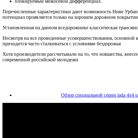
блокируемый межосевой дифференциал.
Перечисленные характеристики дают возможность Ниве Урбан раз
потенциал проявляется только на хорошем дорожном покрытии)
Установленная на данном вседорожнике классическая трансмис
Несмотря на все проведенные усовершенствования, основной ка
приходится часто сталкиваться с условиями бездорожья
Хотя производители рассчитывали на то, что новшества, внес
современной российской молодежи
Обзор специальной серии lada 4x4 ur