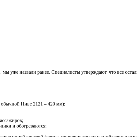
мы уже назвали ранее. Специалисты утверждают, что все остал
 обычной Ниве 2121 – 420 мм);
пассажиров;
ники и обогреваются;
пепельницей круглой формы, прикуривателем и тумблером для в