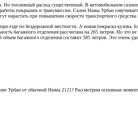
в. Но топливный расход существенный. В автомобильном салоне в
 работы покрышек и трансмиссии. Салон Нивы Урбан озвучивает
ут нарастать при повышении скорости транспортного средства п
и езде по бездорожной местности. А новая покраска кузова, бл
ость багажного отделения рассчитана на 265 литров. Но это н
 объем багажного отделения составит 585 литров. Это очень у
Ниве Урбан от обычной Нивы 2121? Рассмотрим основные момен