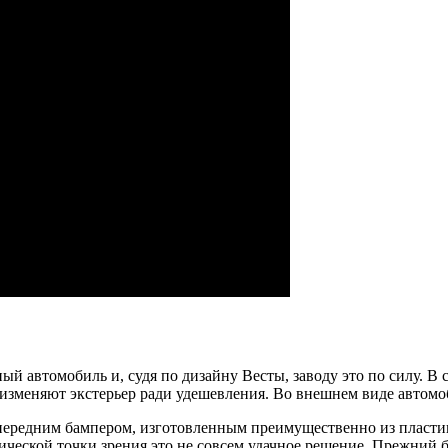
автомобиль и, судя по дизайну Весты, заводу это по силу. В с
изменяют экстерьер ради удешевления. Во внешнем виде автомо
ередним бампером, изготовленным преимущественно из пластика.
тической точки зрения это не совсем удачное решение. Прежний