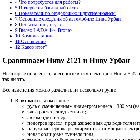
4 Что потребуется для работы?
5 Интерьер и багажный отсек
6 Показатели по бездорожью и другие нюансы
7 Основные сведения об автомобиле Нива Урбан
8 Цены на ниву и уаз
9 Видео LADA 4×4 Bronto
10 Комплектации
11 Оснащение
12 Каков итог?
Сравниваем Ниву 2121 и Ниву Урбан
Некоторые новшества, внесенные в комплектацию Нивы Урбан, 
так ли это.
Все изменения можно разделить на несколько групп:
В автомобильном салоне:
руль с уменьшенным диаметром колеса – 380 мм (на
электростеклоподъемники;
автокондиционер;
подогрев кресел, предназначенных для водителя и 
наружные зеркала регулируются с помощью электро
новая облицовка туннеля пола;
туннель пола оборудован двумя подстаканниками, 