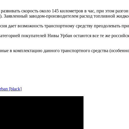
вивать скорость около 145 километров в час, при этом разгон д
. Заявленный заводом-производителем расход топливной жидкост
сия дает возможность транспортному средству преодолевать пр
тегорией покупателей Нивы Урбан остаются все те же российски
енные в комплектацию данного транспортного средства (особен
ban [black]