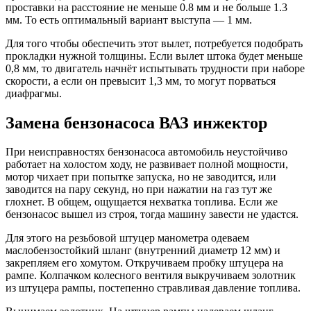
проставки на расстояние не меньше 0.8 мм и не больше 1.3
мм. То есть оптимальный вариант выступа — 1 мм.
Для того чтобы обеспечить этот вылет, потребуется подобрать
прокладки нужной толщины. Если вылет штока будет меньше
0,8 мм, то двигатель начнёт испытывать трудности при наборе
скорости, а если он превысит 1,3 мм, то могут порваться
диафрагмы.
Замена бензонасоса ВАЗ инжектор
При неисправностях бензонасоса автомобиль неустойчиво
работает на холостом ходу, не развивает полной мощности,
мотор чихает при попытке запуска, но не заводится, или
заводится на пару секунд, но при нажатии на газ тут же
глохнет. В общем, ощущается нехватка топлива. Если же
бензонасос вышел из строя, тогда машину завести не удастся.
Для этого на резьбовой штуцер манометра одеваем
маслобензостойкий шланг (внутренний диаметр 12 мм) и
закрепляем его хомутом. Откручиваем пробку штуцера на
рампе. Колпачком колесного вентиля выкручиваем золотник
из штуцера рампы, постепенно стравливая давление топлива.