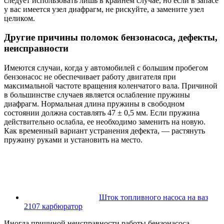
следует использовать лишь в крайнем случае, но если в запасе
у вас имеется узел диафрагм, не рискуйте, а замените узел
целиком.
Другие причины поломок бензонасоса, дефекты,
неисправности
Имеются случаи, когда у автомобилей с большим пробегом
бензонасос не обеспечивает работу двигателя при
максимальной частоте вращения коленчатого вала. Причиной
в большинстве случаев является ослабление пружины
диафрагм. Нормальная длина пружины в свободном
состоянии должна составлять 47 ± 0,5 мм. Если пружина
действительно ослабла, ее необходимо заменить на новую.
Как временный вариант устранения дефекта, — растянуть
пружину руками и установить на место.
Шток топливного насоса на ваз
2107 карбюратор
Иногда причиной неисправности работы бензонасоса