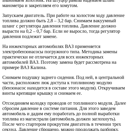
Вынимаем золотник. На штуцер рампы надеваем шланг
манометра и закрепляем его хомутом.
Запускаем двигатель. При работе на холостом ходу давление
топлива должно быть 2,8 – 3,2 бар. Снимаем вакуумный
шланг с регулятора давления топлива. Давление должно
вырасти на 0,2 – 0,7 бар. Если не выросло, тогда регулятор
давления подлежит замене.
На инжекторных автомобилях ВАЗ применяется
электробензонасосы погружного типа. Методика замены
практически не отличается для всех инжекторных
автомобилей ВАЗ. Поэтому замена будет рассмотрена на
примере ВАЗ Калина.
Снимаем подушку заднего сидения. Под ней, в центральной
части, расположен люк доступа к топливному модулю
(бензонасос находится в составе этого модуля). Откручиваем
винты крепящие крышку и снимаем ее.
Отсоединяем колодку проводов от топливного модуля. Далее
сбросим давление в системе питания. Для этого заведем
автомобиль и дадим ему поработать до полной выработки
топлива из магистрали (автомобиль должен заглохнуть).
После чего стартером прокрутим двигатель в течении трех
секунд. Давление сброшено, можно продолжать разборку.