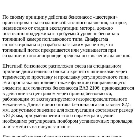
По своему принципу действия бензонасос «шестерки»
ориентирован на создание избыточного давления, которое,
независимо от стадии эксплуатации мотора, должно
постоянно поддерживать требуемый уровень бензина в
топливной камере поплавкового типа. Диафрагма
спроектирована и разработана с таким расчетом, что
топливный поток прекращается или уменьшается при
создании в топливопроводе предельного значения давления.
Штатный бензонасос расположен слева на специальном
приливе двигательного блока и крепится шпильками через
термическую проставку и прокладку регулировочного типа.
Эта проставка выполняет также функцию направляющего
элемента для толкателя бензонасоса ВАЗ 2106, приводящегося
в действие эксцентриком через привод бензонасоса,
работающим от эксплуатируемого газораспределительного
механизма. Длина нового штока бензонасоса составляет 82,5
мм, допустимое значение для эксплуатации составляет размер
в 81,8 мм, при уменьшении этого параметра изделие
необходимо регулировать подбором установочных прокладок
или заменить на новую запчасть.
Для ручной подачи бензина методом подкачки в изделии