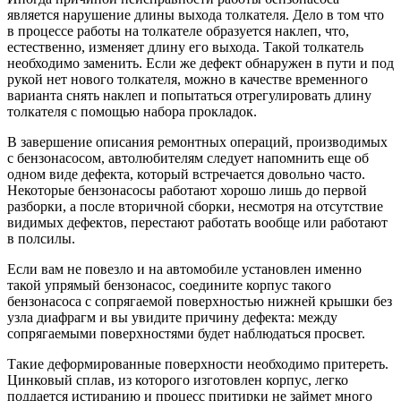
является нарушение длины выхода толкателя. Дело в том что
в процессе работы на толкателе образуется наклеп, что,
естественно, изменяет длину его выхода. Такой толкатель
необходимо заменить. Если же дефект обнаружен в пути и под
рукой нет нового толкателя, можно в качестве временного
варианта снять наклеп и попытаться отрегулировать длину
толкателя с помощью набора прокладок.
В завершение описания ремонтных операций, производимых
с бензонасосом, автолюбителям следует напомнить еще об
одном виде дефекта, который встречается довольно часто.
Некоторые бензонасосы работают хорошо лишь до первой
разборки, а после вторичной сборки, несмотря на отсутствие
видимых дефектов, перестают работать вообще или работают
в полсилы.
Если вам не повезло и на автомобиле установлен именно
такой упрямый бензонасос, соедините корпус такого
бензонасоса с сопрягаемой поверхностью нижней крышки без
узла диафрагм и вы увидите причину дефекта: между
сопрягаемыми поверхностями будет наблюдаться просвет.
Такие деформированные поверхности необходимо притереть.
Цинковый сплав, из которого изготовлен корпус, легко
поддается истиранию и процесс притирки не займет много