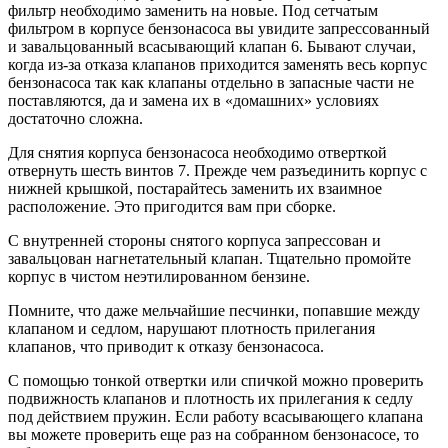
фильтр необходимо заменить на новые. Под сетчатым
фильтром в корпусе бензонасоса вы увидите запрессованный
и завальцованный всасывающий клапан 6. Бывают случаи,
когда из-за отказа клапанов приходится заменять весь корпус
бензонасоса так как клапаны отдельно в запасные части не
поставляются, да и замена их в «домашних» условиях
достаточно сложна.
Для снятия корпуса бензонасоса необходимо отверткой
отвернуть шесть винтов 7. Прежде чем разъединить корпус с
нижней крышкой, постарайтесь заменить их взаимное
расположение. Это пригодится вам при сборке.
С внутренней стороны снятого корпуса запрессован и
завальцован нагнетательный клапан. Тщательно промойте
корпус в чистом неэтилированном бензине.
Помните, что даже мельчайшие песчинки, попавшие между
клапаном и седлом, нарушают плотность прилегания
клапанов, что приводит к отказу бензонасоса.
С помощью тонкой отвертки или спичкой можно проверить
подвижность клапанов и плотность их прилегания к седлу
под действием пружин. Если работу всасывающего клапана
вы можете проверить еще раз на собранном бензонасосе, то