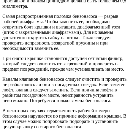
проставкой и блоком цилиндром должна быть толще чем 0,8
миллиметра.
Самая распространенная поломка бензонасоса — разрыв
рабочей диафрагмы. Чтобы заменить ее, необходимо
открутить болт крышки и вытащить диафрагменный узел
(шток с закрепленными диафрагмами). Для их замены
достаточно открутить гайку на штоке. Также следует
проверить исправность возвратной пружины и при
необходимости заменить ее.
При снятой крышке становится доступен сетчатый фильтр,
который следует очистить от загрязнений и проверить на
предмет повреждений, прежде чем устанавливать на место.
Каналы клапанов бензонасоса следует очистить и проверить,
не разболтались ли они в посадочных гнездах. Если заметен
люфт, клапана следует заменить. Если причина люфта в
разбитом посадочном месте, неисправность устранить
невозможно. Потребуется только замена бензонасоса.
В некоторых случаях герметичность рабочей камеры
бензонасоса нарушается по причине деформации крышки. В
этом случае можно попробовать подобрать и установить
целую крышку со старого бензонасоса.