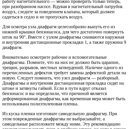
работу нагнетательного — можно проверить только теперь,
при разобранном насосе. Вдувая в нагнетательный патрубок
воздух, следите за поведением клапана, который должен
садиться в седло и не пропускать воздух.
Для осмотра узла диафрагм целесообразно вынуть его из
нижней крышки бензонасоса, для чего достаточно повернуть
шток на 90°. Вместе с узлом диафрагмы снимаются наружная
и внутренняя дистанционные прокладки 1, а также пружина 9
диафрагм.
Внимательно осмотрите рабочие и вспомогательные
диафрагмы. Помните, что на них не должно быть царапин,
трещин, разрывов, местных затвердений. Наличие одного из
перечисленных дефектов требует замены дефектной детали на
новую. Следует помнить, что узел диафрагм — разборный.
Диафрагмы и внутренняя дистанционная прокладка сидят на
штоке и затянуты гайкой. Если в пути вдруг отказал
бензонасос и вы определили, что причиной является
деформированная диафрагма, как временная мера может быть
использована полиэтиленовая пленка.
Из куска пленки изготовьте самодельную диафрагму. При
этом поврежденные диафрагмы не выбрасывайте, а
самодельные расположите между ними. Эту рекомендацию