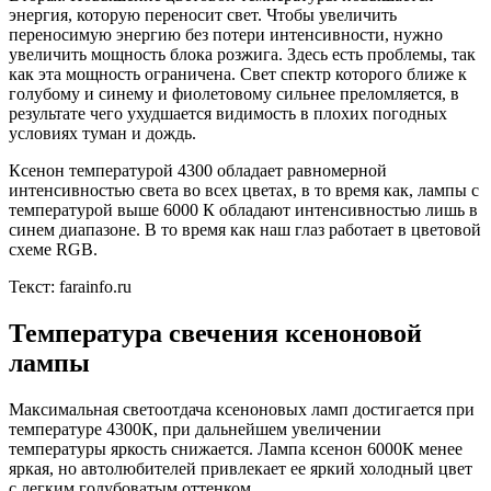
энергия, которую переносит свет. Чтобы увеличить
переносимую энергию без потери интенсивности, нужно
увеличить мощность блока розжига. Здесь есть проблемы, так
как эта мощность ограничена. Свет спектр которого ближе к
голубому и синему и фиолетовому сильнее преломляется, в
результате чего ухудшается видимость в плохих погодных
условиях туман и дождь.
Ксенон температурой 4300 обладает равномерной
интенсивностью света во всех цветах, в то время как, лампы с
температурой выше 6000 К обладают интенсивностью лишь в
синем диапазоне. В то время как наш глаз работает в цветовой
схеме RGB.
Текст: farainfo.ru
Температура свечения ксеноновой
лампы
Максимальная светоотдача ксеноновых ламп достигается при
температуре 4300К, при дальнейшем увеличении
температуры яркость снижается. Лампа ксенон 6000К менее
яркая, но автолюбителей привлекает ее яркий холодный цвет
с легким голубоватым оттенком.