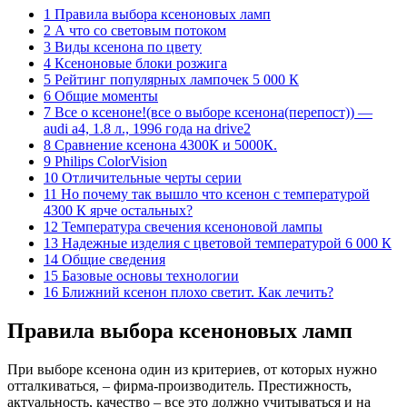
1 Правила выбора ксеноновых ламп
2 А что со световым потоком
3 Виды ксенона по цвету
4 Ксеноновые блоки розжига
5 Рейтинг популярных лампочек 5 000 К
6 Общие моменты
7 Все о ксеноне!(все о выборе ксенона(перепост)) —
audi a4, 1.8 л., 1996 года на drive2
8 Сравнение ксенона 4300К и 5000К.
9 Philips ColorVision
10 Отличительные черты серии
11 Но почему так вышло что ксенон с температурой
4300 К ярче остальных?
12 Температура свечения ксеноновой лампы
13 Надежные изделия с цветовой температурой 6 000 К
14 Общие сведения
15 Базовые основы технологии
16 Ближний ксенон плохо светит. Как лечить?
Правила выбора ксеноновых ламп
При выборе ксенона один из критериев, от которых нужно
отталкиваться, – фирма-производитель. Престижность,
актуальность, качество – все это должно учитываться и на