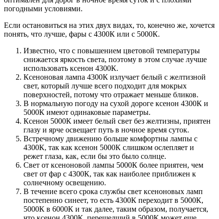
погодными условиями.
Если остановиться на этих двух видах, то, конечно же, хочется
понять, что лучше, фары с 4300К или с 5000К.
Известно, что с повышением цветовой температуры
снижается яркость света, поэтому в этом случае лучше
использовать ксенон 4300К.
Ксеноновая лампа 4300К излучает белый с желтизной
свет, который лучше всего подходит для мокрых
поверхностей, потому что отражает меньше бликов.
В нормальную погоду на сухой дороге ксенон 4300К и
5000К имеют одинаковые параметры.
Ксенон 5000К имеет белый свет без желтизны, приятен
глазу и ярче освещает путь в ночное время суток.
Встречному движению больше комфортны лампы с
4300К, так как ксенон 5000К слишком ослепляет и
режет глаза, как, если бы это было солнце.
Свет от ксеноновой лампы 5000К более приятен, чем
свет от фар с 4300К, так как наиболее приближен к
солнечному освещению.
В течение всего срока службы свет ксеноновых ламп
постепенно синеет, то есть 4300К переходит в 5000К,
5000К в 6000К и так далее, таким образом, получается,
что ксенон 4300К, перешедший в 5000К может еще