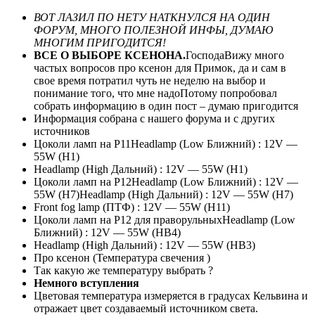
ВОТ ЛАЗИЛ ПО НЕТУ НАТКНУЛСЯ НА ОДИН
ФОРУМ, МНОГО ПОЛЕЗНОЙ ИНФЫ, ДУМАЮ
МНОГИМ ПРИГОДИТСЯ!
ВСЕ О ВЫБОРЕ КСЕНОНА.
ГосподаВижу много
частых вопросов про ксенон для Примок, да и сам в
свое время потратил чуть не неделю на выбор и
понимание того, что мне надоПотому попробовал
собрать информацию в один пост – думаю пригодится
Информация собрана с нашего форума и с других
источников
Цоколи ламп на P11Headlamp (Low Ближний) : 12V —
55W (H1)
Headlamp (High Дальний) : 12V — 55W (H1)
Цоколи ламп на P12Headlamp (Low Ближний) : 12V —
55W (H7)Headlamp (High Дальний) : 12V — 55W (H7)
Front fog lamp (ПТФ) : 12V — 55W (H11)
Цоколи ламп на P12 для праворульныхHeadlamp (Low
Ближний) : 12V — 55W (НВ4)
Headlamp (High Дальний) : 12V — 55W (НВ3)
Про ксенон (Температура свечения )
Так какую же температуру выбрать ?
Немного вступления
Цветовая температура измеряется в градусах Кельвина и
отражает цвет создаваемый источником света.