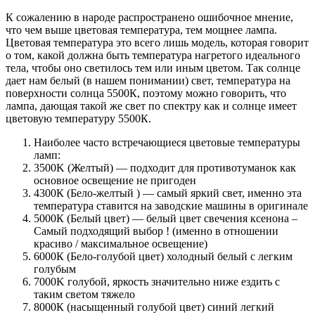
К сожалению в народе распространено ошибочное мнение,
что чем выше цветовая температура, тем мощнее лампа.
Цветовая температура это всего лишь модель, которая говорит
о том, какой должна быть температура нагретого идеального
тела, чтобы оно светилось тем или иным цветом. Так солнце
дает нам белый (в нашем понимании) свет, температура на
поверхности солнца 5500К, поэтому можно говорить, что
лампа, дающая такой же свет по спектру как и солнце имеет
цветовую температуру 5500К.
Наиболее часто встречающиеся цветовые температуры
ламп:
3500K (Желтый) — подходит для противотуманок как
основное освещение не пригоден
4300К (Бело-желтый ) — самый яркий свет, именно эта
температура ставится на заводские машины в оригинале
5000К (Белый цвет) — белый цвет свечения ксенона –
Самый подходящий выбор ! (именно в отношении
красиво / максимальное освещение)
6000К (Бело-голубой цвет) холодный белый с легким
голубым
7000K голубой, яркость значительно ниже ездить с
таким светом тяжело
8000К (насыщенный голубой цвет) синий легкий