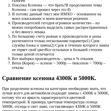
галоген
Покупка Ксенона — что брать?В продолжение темы
Ксенона – сам прошел через это 8)
И потому данный текст мое ИМХО – основанное на
моих изысканиях и моем конечном решении
Производителей сегодня огромное количество – но
можно попробовать выделить самых распространенных
и без явного левака
По большому счету разные и производители и цены
различаются только несколькими параметра1) Срок
службы блока и лампы2) Срок в течении которого лампа
не теряет свой цветВсе остальное в большей степени
только ценой отличается
Вот выборка производитель – цена и % отказов
Berus (Корея) — ксенон ~ 5000р — биксенон ~ 7000р –
отказы
Сравнение ксенона 4300К и 5000К.
При разделении ксенона на категории необходимо знать, что
лучше всего для автомобиля подходят лампы с 4300К и 5000К,
потому что их яркость характеризуется цветовой
температурой. К примеру, цветовая температура солнца
5000К, отсюда и свет ламп, составляющих 4300К и 5000К
оптимален для дорог в ночное время суток и с плохими