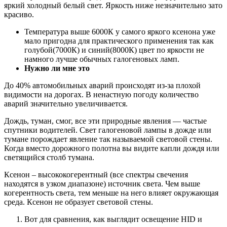
яркий холодный белый свет. Яркость ниже незначительно зато
красиво.
Температура выше 6000К у самого яркого ксенона уже
мало пригодна для практического применения так как
голубой(7000К) и синий(8000К) цвет по яркости не
намного лучше обычных галогеновых ламп.
Нужно ли мне это
До 40% автомобильных аварий происходят из-за плохой
видимости на дорогах. В ненастную погоду количество
аварий значительно увеличивается.
Дождь, туман, смог, все эти природные явления — частые
спутники водителей. Свет галогеновой лампы в дожде или
тумане порождает явление так называемой световой стены.
Когда вместо дорожного полотна вы видите капли дождя или
светящийся столб тумана.
Ксенон – высококогерентный (все спектры свечения
находятся в узком диапазоне) источник света. Чем выше
когерентность света, тем меньше на него влияет окружающая
среда. Ксенон не образует световой стены.
Вот для сравнения, как выглядит освещение HID и