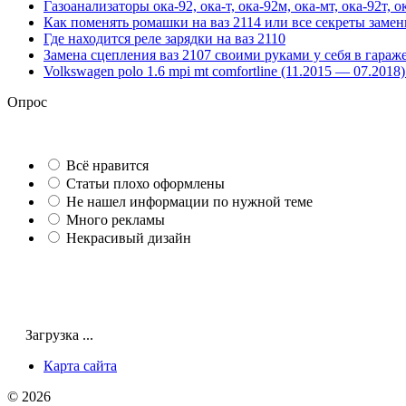
Газоанализаторы ока-92, ока-т, ока-92м, ока-мт, ока-92т, о
Как поменять ромашки на ваз 2114 или все секреты зам
Где находится реле зарядки на ваз 2110
Замена сцепления ваз 2107 своими руками у себя в гараж
Volkswagen polo 1.6 mpi mt comfortline (11.2015 — 07.20
Опрос
Всё нравится
Статьи плохо оформлены
Не нашел информации по нужной теме
Много рекламы
Некрасивый дизайн
Загрузка ...
Карта сайта
© 2026